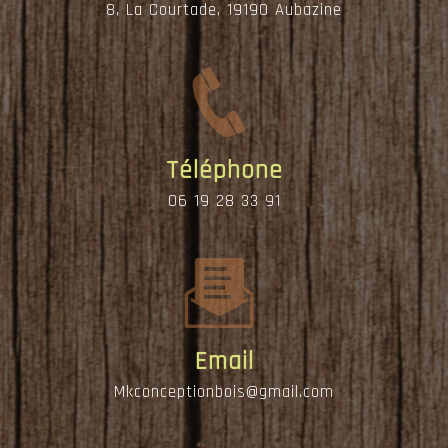
8, La Courtade, 19190 Aubazine
Téléphone
06 19 28 33 91
Email
mkconceptionbois@gmail.com