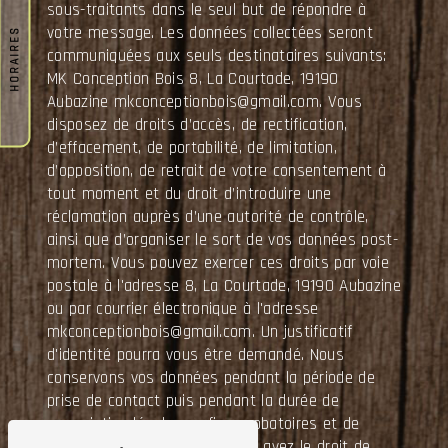
sous-traitants dans le seul but de répondre à
votre message. Les données collectées seront
HORAIRES
communiquées aux seuls destinataires suivants:
MK Conception Bois 8, La Courtade, 19190
Aubazine mkconceptionbois@gmail.com. Vous
disposez de droits d’accès, de rectification,
d’effacement, de portabilité, de limitation,
d’opposition, de retrait de votre consentement à
tout moment et du droit d’introduire une
réclamation auprès d’une autorité de contrôle,
ainsi que d’organiser le sort de vos données post-
mortem. Vous pouvez exercer ces droits par voie
postale à l'adresse 8, La Courtade, 19190 Aubazine
ou par courrier électronique à l'adresse
mkconceptionbois@gmail.com. Un justificatif
d'identité pourra vous être demandé. Nous
conservons vos données pendant la période de
prise de contact puis pendant la durée de
prescription légale aux fins probatoires et de
gestion des contentieux. Vous avez le droit de