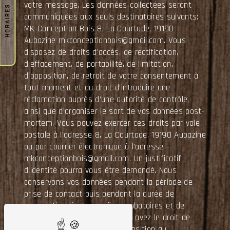
votre message. Les données collectées seront
HORAIRES
communiquées aux seuls destinataires suivants:
MK Conception Bois 8, La Courtade, 19190
Aubazine mkconceptionbois@gmail.com. Vous
disposez de droits d’accès, de rectification,
d’effacement, de portabilité, de limitation,
d’opposition, de retrait de votre consentement à
tout moment et du droit d’introduire une
réclamation auprès d’une autorité de contrôle,
ainsi que d’organiser le sort de vos données post-
mortem. Vous pouvez exercer ces droits par voie
postale à l'adresse 8, La Courtade, 19190 Aubazine
ou par courrier électronique à l'adresse
mkconceptionbois@gmail.com. Un justificatif
d'identité pourra vous être demandé. Nous
conservons vos données pendant la période de
prise de contact puis pendant la durée de
prescription légale aux fins probatoires et de
gestion des contentieux. Vous avez le droit de
vous inscrire sur la liste d'opposition au