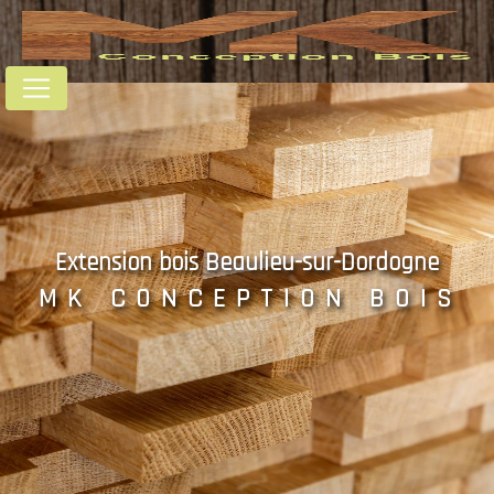
Panneau de gestion des cookies
Extension bois Beaulieu-sur-Dordogne
MK CONCEPTION BOIS