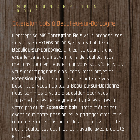
MK CONCEPTION
BOIS
Extension bois à Beaulieu-sur-Dordogne
L’entreprise
MK Conception Bois
vous propose ses
services en
Extension bois
, si vous habitez à
Beaulieu-sur-Dordogne
. Entreprise usant d’une
expérience et d’un savoir-faire de qualité, nous
mettons tout en oeuvre pour vous satisfaire. Nous
vous accompagnons ainsi dans votre projet de
Extension bois
et sommes à l’écoute de vos
besoins. Si vous habitez à
Beaulieu-sur-Dordogne
,
nous sommes à votre disposition pour vous
transmettre les renseignements nécessaires à
votre projet de
Extension bois
. Notre métier est
avant tout notre passion et le partager avec vous
renforce encore plus notre désir de réussir. Toute
notre équipe est qualifiée et travaille avec propreté
et rigueur.