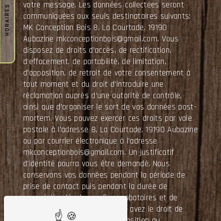
votre message. Les données collectées seront
HORAIRES
communiquées aux seuls destinataires suivants:
MK Conception Bois 8, La Courtade, 19190
Aubazine mkconceptionbois@gmail.com. Vous
disposez de droits d’accès, de rectification,
d’effacement, de portabilité, de limitation,
d’opposition, de retrait de votre consentement à
tout moment et du droit d’introduire une
réclamation auprès d’une autorité de contrôle,
ainsi que d’organiser le sort de vos données post-
mortem. Vous pouvez exercer ces droits par voie
postale à l'adresse 8, La Courtade, 19190 Aubazine
ou par courrier électronique à l'adresse
mkconceptionbois@gmail.com. Un justificatif
d'identité pourra vous être demandé. Nous
conservons vos données pendant la période de
prise de contact puis pendant la durée de
prescription légale aux fins probatoires et de
gestion des contentieux. Vous avez le droit de
vous inscrire sur la liste d'opposition au