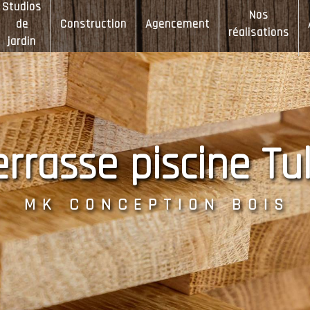
Studios
Nos
de
Construction
Agencement
réalisations
jardin
terrasse piscine Tul
MK CONCEPTION BOIS