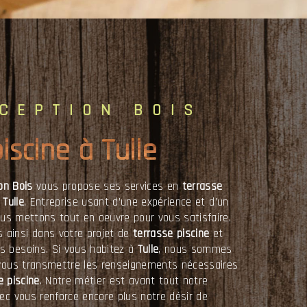
NCEPTION BOIS
piscine à Tulle
on Bois
vous propose ses services en
terrasse
à
Tulle
. Entreprise usant d’une expérience et d’un
nous mettons tout en oeuvre pour vous satisfaire.
ainsi dans votre projet de
terrasse piscine
et
s besoins. Si vous habitez à
Tulle
, nous sommes
 vous transmettre les renseignements nécessaires
e piscine
. Notre métier est avant tout notre
vec vous renforce encore plus notre désir de