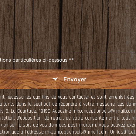
tions particulières ci-dessous **
Envoyer
nécessaires aux fins de vous contacter et sont enregistrées da
raitants dans le seul but de répondre à votre message. Les do
ois 8, La Courtade, 19190 Aubazine mkconceptionbois@gmail.com.
limitation, d’opposition, de retrait de votre consentement à tout
organiser le sort de vos données post-mortem. Vous pouvez exerc
ectronique à l'adresse mkconceptionbois@gmail.com. Un justificat