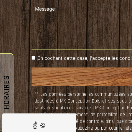
En cochant cette case, j'accepte les condi
HORAIRES
** Les données personnelles communiquées sont 
destinées à MK Conception Bois et ses sous-t
seuls destinataires suivants: MK Conception B
rectification, d’effacement, de portabilité, de 
auprès d’une autorité de contrôle, ainsi que d’
La Courtade, 19190 Aubazine ou par courrier él