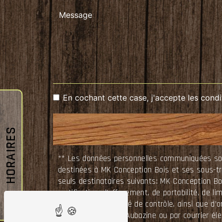
En cochant cette case, j'accepte les condi
HORAIRES
** Les données personnelles communiquées sont 
destinées à MK Conception Bois et ses sous-t
seuls destinataires suivants: MK Conception B
rectification, d’effacement, de portabilité, de 
auprès d’une autorité de contrôle, ainsi que d’
La Courtade, 19190 Aubazine ou par courrier él