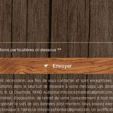
tions particulières ci-dessous **
Envoyer
nécessaires aux fins de vous contacter et sont enregistrées da
raitants dans le seul but de répondre à votre message. Les do
ois 8, La Courtade, 19190 Aubazine mkconceptionbois@gmail.com.
limitation, d’opposition, de retrait de votre consentement à tout
organiser le sort de vos données post-mortem. Vous pouvez exerc
ectronique à l'adresse mkconceptionbois@gmail.com. Un justificat