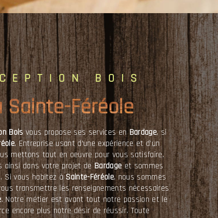
NCEPTION BOIS
à Sainte-Féréole
on Bois
vous propose ses services en
Bardage
, si
réole
. Entreprise usant d’une expérience et d’un
nous mettons tout en oeuvre pour vous satisfaire.
ainsi dans votre projet de
Bardage
et sommes
s. Si vous habitez à
Sainte-Féréole
, nous sommes
 vous transmettre les renseignements nécessaires
e
. Notre métier est avant tout notre passion et le
ce encore plus notre désir de réussir. Toute