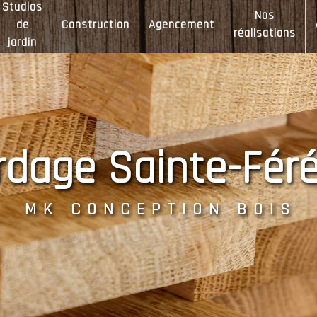
Studios
Nos
de
Construction
Agencement
réalisations
jardin
ardage Sainte-Fér
MK CONCEPTION BOIS