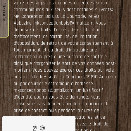
votre message. Les données collectées seront
HORAIRES
communiquées aux seuls destinataires suivants:
MK Conception Bois 8, La Courtade, 19190
Aubazine mkconceptionbois@gmail.com. Vous
disposez de droits d’accès, de rectification,
d’effacement, de portabilité, de limitation,
d’opposition, de retrait de votre consentement à
tout moment et du droit d’introduire une
réclamation auprès d’une autorité de contrôle,
ainsi que d’organiser le sort de vos données post-
mortem. Vous pouvez exercer ces droits par voie
postale à l'adresse 8, La Courtade, 19190 Aubazine
ou par courrier électronique à l'adresse
mkconceptionbois@gmail.com. Un justificatif
d'identité pourra vous être demandé. Nous
conservons vos données pendant la période de
prise de contact puis pendant la durée de
prescription légale aux fins probatoires et de
gestion des contentieux. Vous avez le droit de
vous inscrire sur la liste d'opposition au